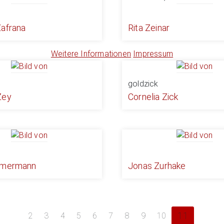
Zafrana
Rita Zeinar
Weitere Informationen
Impressum
goldzick
Zey
Cornelia Zick
mmermann
Jonas Zurhake
2
3
4
5
6
7
8
9
10
11