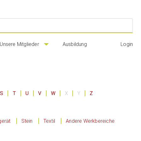
Suc
Unsere Mitglieder
Ausbildung
Login
S
T
U
V
W
X
Y
Z
gerät
Stein
Textil
Andere Werkbereiche