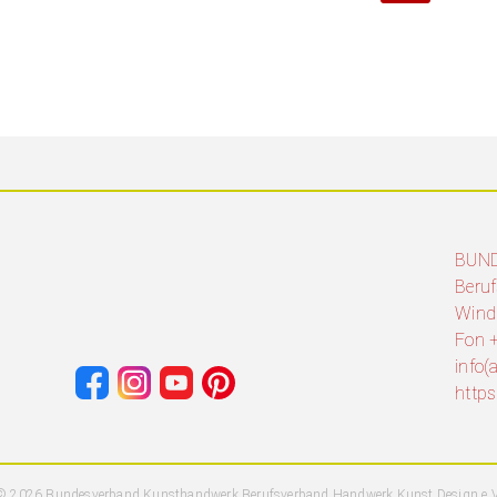
BUN
Beruf
Wind
Fon +
info
http
© 2026 Bundesverband Kunsthandwerk Berufsverband Handwerk Kunst Design e.V