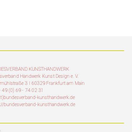
DESVERBAND KUNSTHANDWERK
sverband Handwerk Kunst Design e. V.
mühlstraße 3 I 60329 Frankfurt am Main
 49 (0) 69 - 74 02 31
(at)bundesverband-kunsthandwerk.de
s://bundesverband-kunsthandwerk.de
.