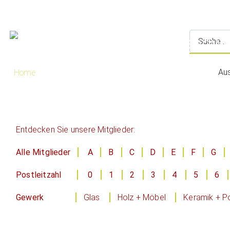
Au
Home
Entdecken Sie unsere Mitglieder:
Alle Mitglieder
A
B
C
D
E
F
G
Postleitzahl
0
1
2
3
4
5
6
Gewerk
Glas
Holz + Möbel
Keramik + Po