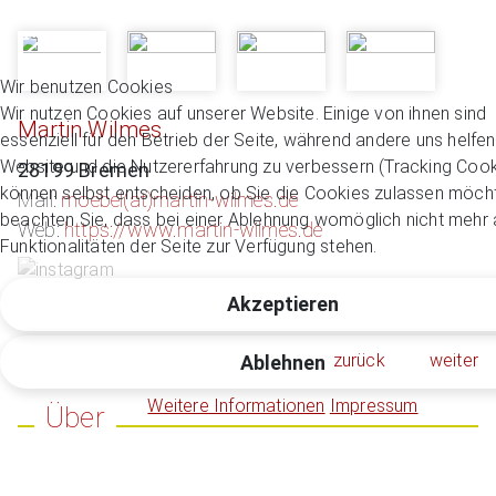
Wir benutzen Cookies
Wir nutzen Cookies auf unserer Website. Einige von ihnen sind
Martin Wilmes
essenziell für den Betrieb der Seite, während andere uns helfen
Website und die Nutzererfahrung zu verbessern (Tracking Cook
28199 Bremen
können selbst entscheiden, ob Sie die Cookies zulassen möcht
Mail:
moebel(at)martin-wilmes.de
beachten Sie, dass bei einer Ablehnung womöglich nicht mehr a
Web:
https://www.martin-wilmes.de
Funktionalitäten der Seite zur Verfügung stehen.
Akzeptieren
zurück
weiter
Ablehnen
Weitere Informationen
Impressum
Über