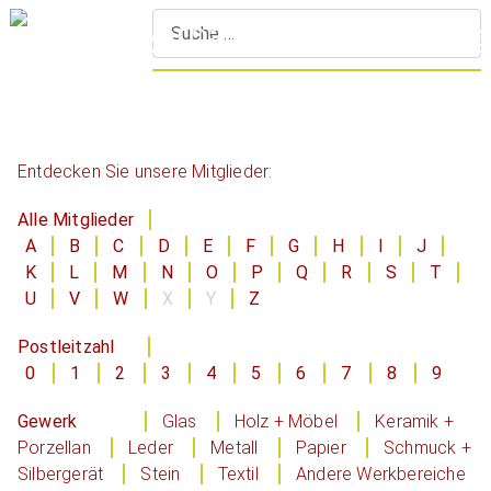
S
Entdecken Sie unsere Mitglieder:
Alle Mitglieder
A
B
C
D
E
F
G
H
I
J
K
L
M
N
O
P
Q
R
S
T
U
V
W
X
Y
Z
Postleitzahl
0
1
2
3
4
5
6
7
8
9
Gewerk
Glas
Holz + Möbel
Keramik +
Porzellan
Leder
Metall
Papier
Schmuck +
Silbergerät
Stein
Textil
Andere Werkbereiche