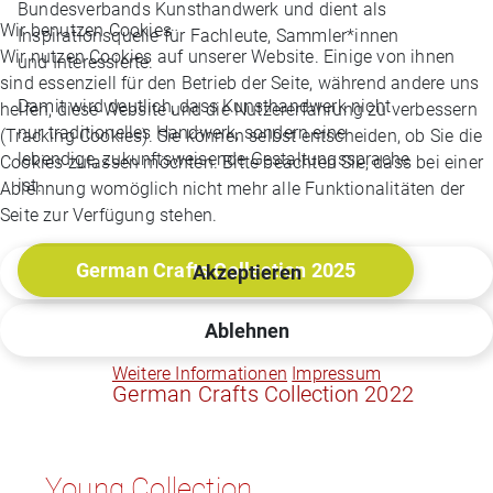
Bundesverbands Kunsthandwerk und dient als
Wir benutzen Cookies
Inspirationsquelle für Fachleute, Sammler*innen
Wir nutzen Cookies auf unserer Website. Einige von ihnen
und Interessierte.
sind essenziell für den Betrieb der Seite, während andere uns
Damit wird deutlich, dass Kunsthandwerk nicht
helfen, diese Website und die Nutzererfahrung zu verbessern
nur traditionelles Handwerk, sondern eine
(Tracking Cookies). Sie können selbst entscheiden, ob Sie die
lebendige, zukunftsweisende Gestaltungssprache
Cookies zulassen möchten. Bitte beachten Sie, dass bei einer
ist.
Ablehnung womöglich nicht mehr alle Funktionalitäten der
Seite zur Verfügung stehen.
German Crafts Collection 2025
Akzeptieren
Ablehnen
Weitere Informationen
Impressum
German Crafts Collection 2022
Young Collection