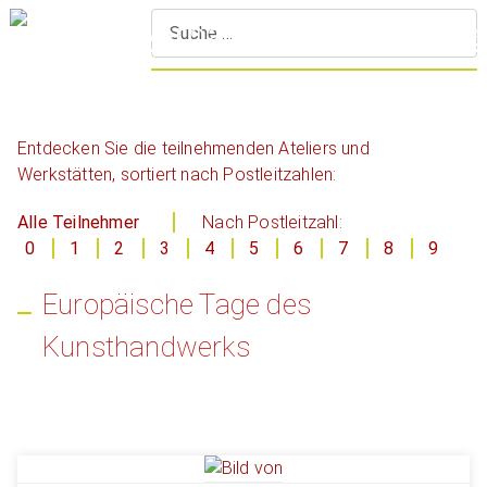
S
Entdecken Sie die teilnehmenden Ateliers und
Werkstätten, sortiert nach Postleitzahlen:
Alle Teilnehmer
Nach Postleitzahl:
0
1
2
3
4
5
6
7
8
9
Europäische Tage des
Kunsthandwerks