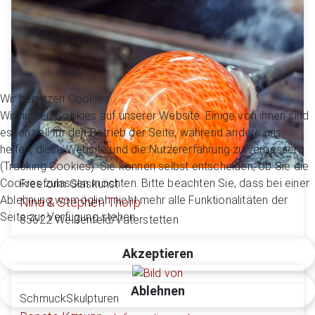
Wir benutzen Cookies
Wir nutzen Cookies auf unserer Website. Einige von ihnen sind
essenziell für den Betrieb der Seite, während andere uns
helfen, diese Website und die Nutzererfahrung zu verbessern
(Tracking Cookies). Sie können selbst entscheiden, ob Sie die
Cookies zulassen möchten. Bitte beachten Sie, dass bei einer
Freeform Glaskunst
Ablehnung womöglich nicht mehr alle Funktionalitäten der
Nina & Stephen Thorp
Seite zur Verfügung stehen.
85622 Weißenfeld/Vaterstetten
Akzeptieren
Ablehnen
SchmuckSkulpturen