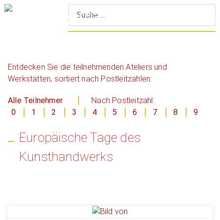
S
Entdecken Sie die teilnehmenden Ateliers und
Werkstätten, sortiert nach Postleitzahlen:
Alle Teilnehmer
Nach Postleitzahl:
0
1
2
3
4
5
6
7
8
9
Europäische Tage des
Kunsthandwerks