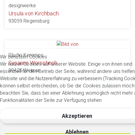
designwerke
Ursula von Kirchbach
93059 Regensburg
Studio Keramos
Wir benutzen Cookies
Susanne Worschech
Wir nutzen Cookies auf unserer Website. Einige von ihnen sind
99425 Weimar
essenziell für den Betrieb der Seite, während andere uns helfen
Website und die Nutzererfahrung zu verbessern (Tracking Cook
können selbst entscheiden, ob Sie die Cookies zulassen möcht
beachten Sie, dass bei einer Ablehnung womöglich nicht mehr a
Funktionalitäten der Seite zur Verfügung stehen.
Akzeptieren
Ablehnen