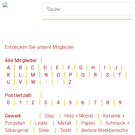
S
Entdecken Sie unsere Mitglieder:
Alle Mitglieder
A
B
C
D
E
F
G
H
I
J
K
L
M
N
O
P
Q
R
S
T
U
V
W
X
Y
Z
Postleitzahl
0
1
2
3
4
5
6
7
8
9
Gewerk
Glas
Holz + Möbel
Keramik +
Porzellan
Leder
Metall
Papier
Schmuck +
Silbergerät
Stein
Textil
Andere Werkbereiche