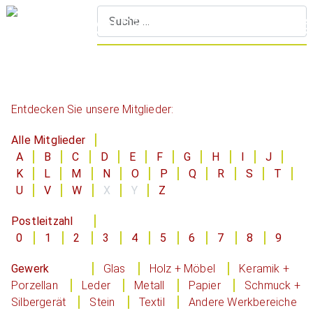
S
Entdecken Sie unsere Mitglieder:
Alle Mitglieder
A
B
C
D
E
F
G
H
I
J
K
L
M
N
O
P
Q
R
S
T
U
V
W
X
Y
Z
Postleitzahl
0
1
2
3
4
5
6
7
8
9
Gewerk
Glas
Holz + Möbel
Keramik +
Porzellan
Leder
Metall
Papier
Schmuck +
Silbergerät
Stein
Textil
Andere Werkbereiche