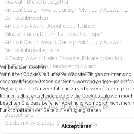
Auswahl: Brosche „together“
Amberif Design Award, Danzig/Polen, Jury-Auswahl 2
Bernsteinbroschen
Ambertrip Award „About opportunities“,
Vilnius/Litauen, Diplom für Brosche „Hope“
Amberif Design Award, Danzig/Polen, Jury-Auswahl:
Bernsteinbrosche, Kette
A Design Award, Italien, Brosche „Private collection“
IOJDAA, Australien, Handscetch Award
Wir benutzen Cookies
2011 - 2013 - 2019 - SIERAAD Art Fair, Amsterdam
Wir nutzen Cookies auf unserer Website. Einige von ihnen sind
essenziell für den Betrieb der Seite, während andere uns helfen
2010 „Tendence“, Frankfurt/ „Invent-Schmuckmesse“,
Website und die Nutzererfahrung zu verbessern (Tracking Cook
Berlin
können selbst entscheiden, ob Sie die Cookies zulassen möcht
ab 2008 Schmuckgestalterin, Unikatschmuck
beachten Sie, dass bei einer Ablehnung womöglich nicht mehr a
Mitglied „Bundesverband Kunsthandwerk“ BK,
Funktionalitäten der Seite zur Verfügung stehen.
Deutschland
Studium AKA Stuttgart/ HfbK Hamburg
Akzeptieren