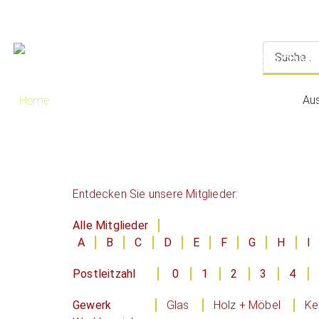
Au
Home
Entdecken Sie unsere Mitglieder:
Alle Mitglieder
A
B
C
D
E
F
G
H
I
Postleitzahl
0
1
2
3
4
Gewerk
Glas
Holz + Möbel
Ke