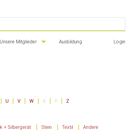
Suc
Unsere Mitglieder
Ausbildung
Login
U
V
W
X
Y
Z
 + Silbergerät
Stein
Textil
Andere