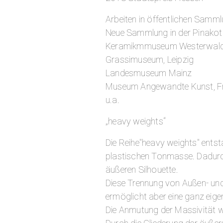
Arbeiten in öffentlichen Samm
Neue Sammlung in der Pinako
Keramikmmuseum Westerwald
Grassimuseum, Leipzig
Landesmuseum Mainz
Museum Angewandte Kunst, Fr
u.a.
„heavy weights“
Die Reihe"heavy weights" ents
plastischen Tonmasse. Dadurch 
äußeren Silhouette.
Diese Trennung von Außen- und
ermöglicht aber eine ganz eigen
Die Anmutung der Massivität w