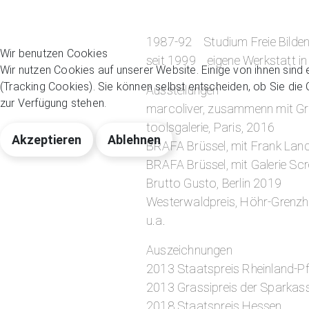
1987-92 Studium Freie Bildend
Wir benutzen Cookies
seit 1999 eigene Werkstatt in
Wir nutzen Cookies auf unserer Website. Einige von ihnen sind 
(Tracking Cookies). Sie können selbst entscheiden, ob Sie die
Ausstellungen
zur Verfügung stehen.
marcoliver, zusammenn mit Gra
toolsgalerie, Paris, 2016
Akzeptieren
Ablehnen
BRAFA Brüssel, mit Frank Land
BRAFA Brüssel, mit Galerie Scr
Brutto Gusto, Berlin 2019
Westerwaldpreis, Höhr-Grenz
u.a.
Auszeichnungen
2013 Staatspreis Rheinland-Pf
2013 Grassipreis der Sparkass
2018 Staatspreis Hessen