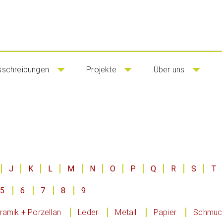
sschreibungen
Projekte
Über uns
J
K
L
M
N
O
P
Q
R
S
T
5
6
7
8
9
ramik + Porzellan
Leder
Metall
Papier
Schmuck