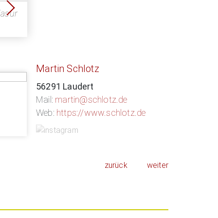
ghts"
ghts"
lasur
Martin Schlotz
56291 Laudert
Mail:
martin@schlotz.de
Web:
https://www.schlotz.de
zurück
weiter