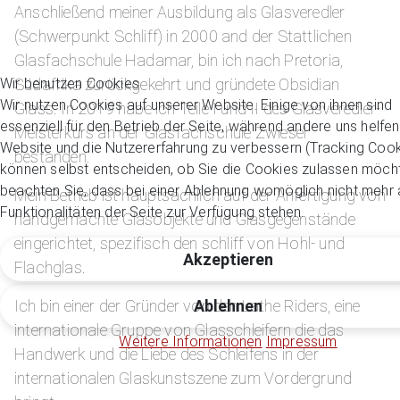
Anschließend meiner Ausbildung als Glasveredler
(Schwerpunkt Schliff) in 2000 and der Stattlichen
Glasfachschule Hadamar, bin ich nach Pretoria,
Südafrika zurückgekehrt und gründete Obsidian
Wir benutzen Cookies
Wir nutzen Cookies auf unserer Website. Einige von ihnen sind
Glass. In 2019 habe ich Teile I und II des Glasveredler-
essenziell für den Betrieb der Seite, während andere uns helfen
Meisterkurs an der Glasfachschule Zwiesel
Website und die Nutzererfahrung zu verbessern (Tracking Cook
bestanden.
können selbst entscheiden, ob Sie die Cookies zulassen möcht
beachten Sie, dass bei einer Ablehnung womöglich nicht mehr a
Mein Betrieb ist hauptsächlich auf der Anfertigung von
Funktionalitäten der Seite zur Verfügung stehen.
handgemachte Glasobjekte und Glasgegenstände
eingerichtet, spezifisch den schliff von Hohl- und
Akzeptieren
Flachglas.
Ich bin einer der Gründer von den Lathe Riders, eine
Ablehnen
internationale Gruppe von Glasschleifern die das
Weitere Informationen
Impressum
Handwerk und die Liebe des Schleifens in der
internationalen Glaskunstszene zum Vordergrund