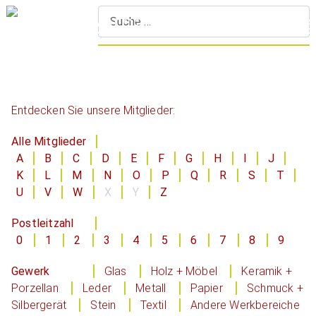
S
Entdecken Sie unsere Mitglieder:
Alle Mitglieder
A
B
C
D
E
F
G
H
I
J
K
L
M
N
O
P
Q
R
S
T
U
V
W
X
Y
Z
Postleitzahl
0
1
2
3
4
5
6
7
8
9
Gewerk
Glas
Holz + Möbel
Keramik +
Porzellan
Leder
Metall
Papier
Schmuck +
Silbergerät
Stein
Textil
Andere Werkbereiche