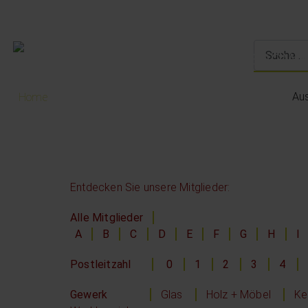
Au
Home
Entdecken Sie unsere Mitglieder:
Alle Mitglieder
A
B
C
D
E
F
G
H
I
Postleitzahl
0
1
2
3
4
Gewerk
Glas
Holz + Möbel
Ke