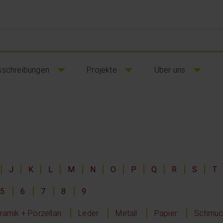
sschreibungen
Projekte
Über uns
J
K
L
M
N
O
P
Q
R
S
T
5
6
7
8
9
ramik + Porzellan
Leder
Metall
Papier
Schmuck