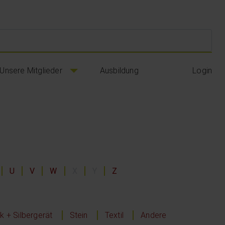
Suc
Unsere Mitglieder
Ausbildung
Login
U
V
W
X
Y
Z
 + Silbergerät
Stein
Textil
Andere