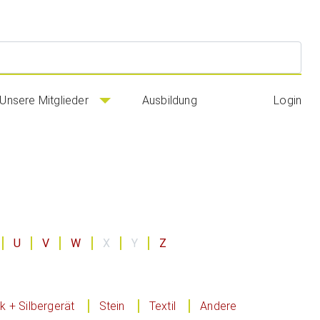
Suc
Unsere Mitglieder
Ausbildung
Login
U
V
W
X
Y
Z
 + Silbergerät
Stein
Textil
Andere