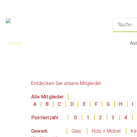
Au
Home
Entdecken Sie unsere Mitglieder:
Alle Mitglieder
A
B
C
D
E
F
G
H
I
Postleitzahl
0
1
2
3
4
Gewerk
Glas
Holz + Möbel
Ke