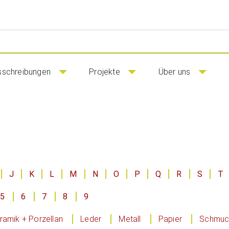
sschreibungen
Projekte
Über uns
J
K
L
M
N
O
P
Q
R
S
T
5
6
7
8
9
ramik + Porzellan
Leder
Metall
Papier
Schmuck