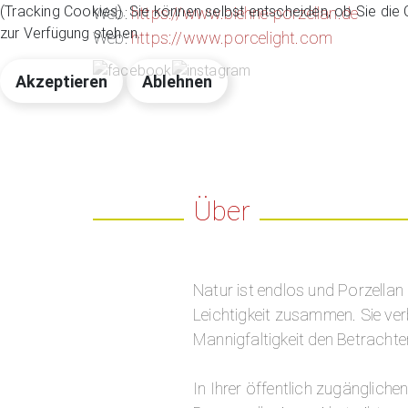
(Tracking Cookies). Sie können selbst entscheiden, ob Sie die
Web:
https://www.biehne-porzellan.de
zur Verfügung stehen.
Web:
https://www.porcelight.com
Akzeptieren
Ablehnen
Über
Natur ist endlos und Porzellan 
Leichtigkeit zusammen. Sie ver
Mannigfaltigkeit den Betracht
In Ihrer öffentlich zugängliche