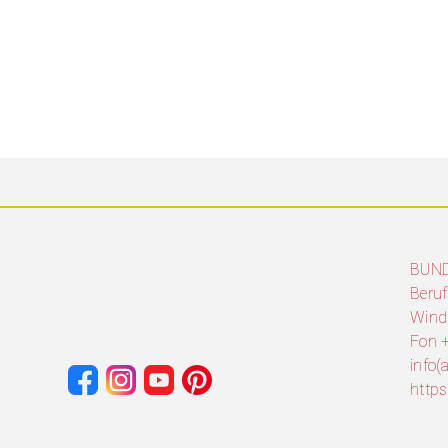
BUN
Beruf
Wind
Fon +
info
http