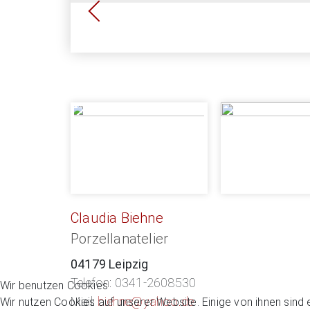
Öffentlich zugängliche Ateliergalerie 
Ateliergalerie mit Wandarbeiten der 
Blic
Claudia Biehne
Porzellanatelier
04179 Leipzig
Telefon: 0341-2608530
Wir benutzen Cookies
Mail:
biehne@yahoo.de
Wir nutzen Cookies auf unserer Website. Einige von ihnen sind 