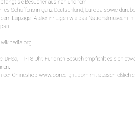
mpfängt sie Besucher aus nah und fern.
 Ihres Schaffens in ganz Deutschland, Europa sowie darü
dem Leipziger Atelier ihr Eigen wie das Nationalmuseum i
apan.
.wikipedia.org
ie: Di-Sa, 11-18 Uhr. Für einen Besuch empfiehlt es sich e
anen.
uch der Onlineshop www.porcelight.com mit ausschließlich e