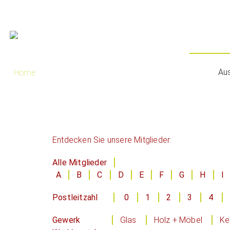
Au
Home
Entdecken Sie unsere Mitglieder:
Alle Mitglieder
A
B
C
D
E
F
G
H
I
Postleitzahl
0
1
2
3
4
Gewerk
Glas
Holz + Möbel
Ke