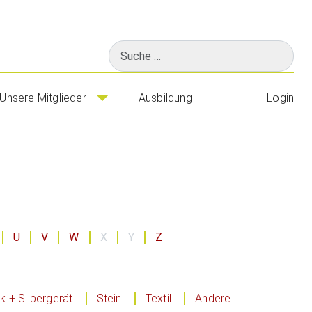
Suchen
Unsere Mitglieder
Ausbildung
Login
U
V
W
X
Y
Z
 + Silbergerät
Stein
Textil
Andere