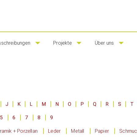
sschreibungen
Projekte
Über uns
J
K
L
M
N
O
P
Q
R
S
T
5
6
7
8
9
ramik + Porzellan
Leder
Metall
Papier
Schmuck