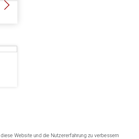
uppen
cier"
umos"
n, diese Website und die Nutzererfahrung zu verbessern