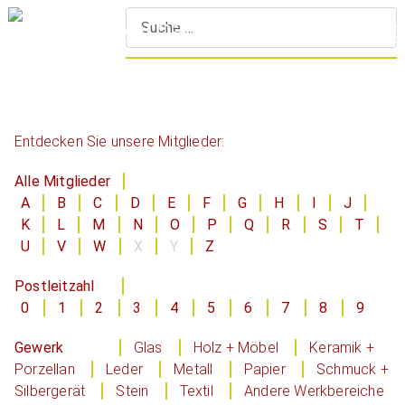
S
Entdecken Sie unsere Mitglieder:
Alle Mitglieder
A
B
C
D
E
F
G
H
I
J
K
L
M
N
O
P
Q
R
S
T
U
V
W
X
Y
Z
Postleitzahl
0
1
2
3
4
5
6
7
8
9
Gewerk
Glas
Holz + Möbel
Keramik +
Porzellan
Leder
Metall
Papier
Schmuck +
Silbergerät
Stein
Textil
Andere Werkbereiche