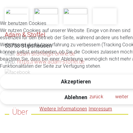
Wir benutzen Cookies
Wir nutzen Cookies auf unserer Website. Einige von ihnen sind
Adam & Stoffel
essenziell für den Betrieb der Seite, während andere uns helfen
Website und die Nutzererfahrung zu verbessern (Tracking Cook
55758 Stipshausen
können selbst entscheiden, ob Sie die Cookies zulassen möcht
Mail:
adam-stoffel@t-online.de
beachten Sie, dass bei einer Ablehnung womöglich nicht mehr a
Web:
https://www.adam-stoffel.de
Funktionalitäten der Seite zur Verfügung stehen.
Akzeptieren
zurück
weiter
Ablehnen
Weitere Informationen
Impressum
Über