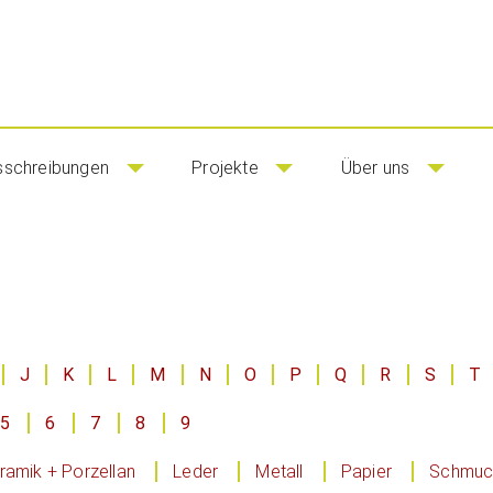
sschreibungen
Projekte
Über uns
J
K
L
M
N
O
P
Q
R
S
T
5
6
7
8
9
ramik + Porzellan
Leder
Metall
Papier
Schmuck