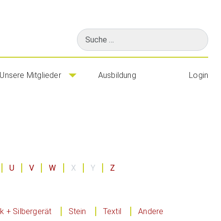
Suchen
Unsere Mitglieder
Ausbildung
Login
U
V
W
X
Y
Z
 + Silbergerät
Stein
Textil
Andere