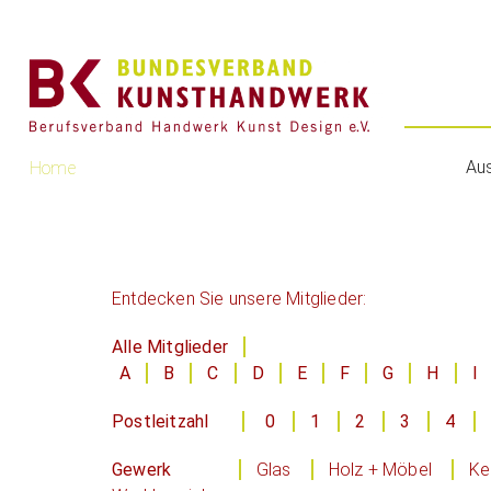
Au
Home
Entdecken Sie unsere Mitglieder:
Alle Mitglieder
A
B
C
D
E
F
G
H
I
Postleitzahl
0
1
2
3
4
Gewerk
Glas
Holz + Möbel
Ke