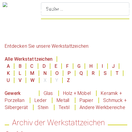
S
Entdecken Sie unsere Werkstattzeichen:
Alle Werkstattzeichen
A
B
C
D
E
F
G
H
I
J
K
L
M
N
O
P
Q
R
S
T
U
V
W
X
Y
Z
Gewerk
Glas
Holz + Möbel
Keramik +
Porzellan
Leder
Metall
Papier
Schmuck +
Silbergerät
Stein
Textil
Andere Werkbereiche
Archiv der Werkstattzeichen