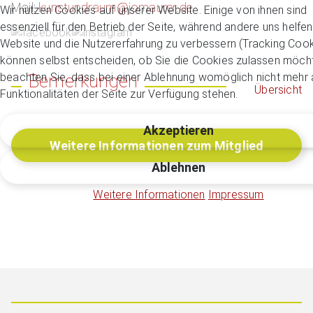
Mail:
kunstundraum@jomaurer.de
Wir nutzen Cookies auf unserer Website. Einige von ihnen sind
essenziell für den Betrieb der Seite, während andere uns helfen
Website und die Nutzererfahrung zu verbessern (Tracking Cook
können selbst entscheiden, ob Sie die Cookies zulassen möcht
beachten Sie, dass bei einer Ablehnung womöglich nicht mehr a
Bemerkungen
Übersicht
Funktionalitäten der Seite zur Verfügung stehen.
Akzeptieren
Weitere Informationen zum Mitglied
Ablehnen
Weitere Informationen
Impressum