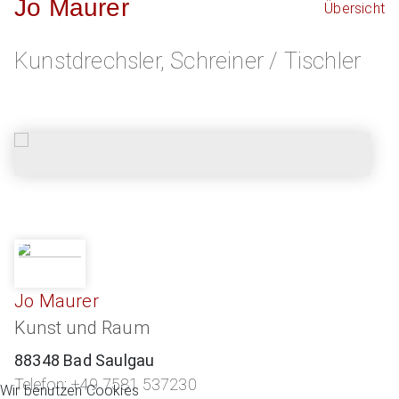
Jo Maurer
Übersicht
Kunstdrechsler, Schreiner / Tischler
Jo Maurer
Kunst und Raum
88348 Bad Saulgau
Telefon: +49 7581 537230
Wir benutzen Cookies