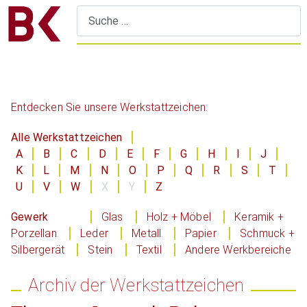
S
Entdecken Sie unsere Werkstattzeichen:
Alle Werkstattzeichen
A
B
C
D
E
F
G
H
I
J
K
L
M
N
O
P
Q
R
S
T
U
V
W
X
Y
Z
Gewerk
Glas
Holz + Möbel
Keramik +
Porzellan
Leder
Metall
Papier
Schmuck +
Silbergerät
Stein
Textil
Andere Werkbereiche
Archiv der Werkstattzeichen