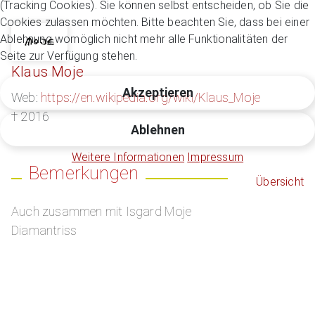
(Tracking Cookies). Sie können selbst entscheiden, ob Sie die
Cookies zulassen möchten. Bitte beachten Sie, dass bei einer
Ablehnung womöglich nicht mehr alle Funktionalitäten der
Seite zur Verfügung stehen.
Klaus Moje
Akzeptieren
Web:
https://en.wikipedia.org/wiki/Klaus_Moje
† 2016
Ablehnen
Weitere Informationen
Impressum
Bemerkungen
Übersicht
Auch zusammen mit Isgard Moje
Diamantriss