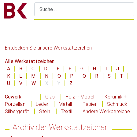
S
Entdecken Sie unsere Werkstattzeichen:
Alle Werkstattzeichen
A
B
C
D
E
F
G
H
I
J
K
L
M
N
O
P
Q
R
S
T
U
V
W
X
Y
Z
Gewerk
Glas
Holz + Möbel
Keramik +
Porzellan
Leder
Metall
Papier
Schmuck +
Silbergerät
Stein
Textil
Andere Werkbereiche
Archiv der Werkstattzeichen