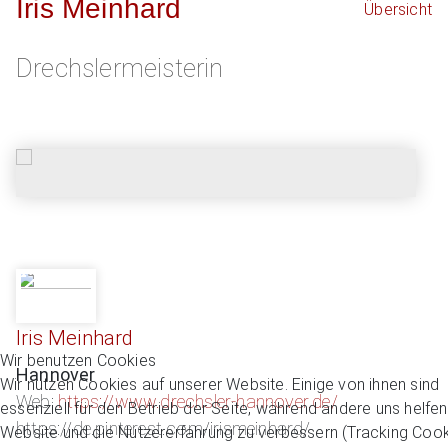
Iris Meinhard
Übersicht
Drechslermeisterin
Iris Meinhard
Wir benutzen Cookies
Hannover
Wir nutzen Cookies auf unserer Website. Einige von ihnen sind
Web:
https://www.drechsler-hannover.de/
essenziell für den Betrieb der Seite, während andere uns helfen
https://de.pinterest.com/irismeinhard/
Website und die Nutzererfahrung zu verbessern (Tracking Cook