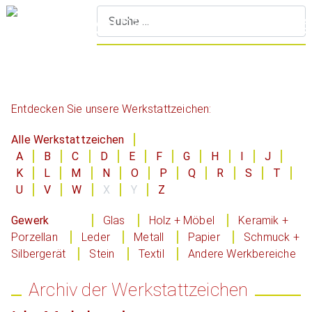
S
Entdecken Sie unsere Werkstattzeichen:
Alle Werkstattzeichen
A
B
C
D
E
F
G
H
I
J
K
L
M
N
O
P
Q
R
S
T
U
V
W
X
Y
Z
Gewerk
Glas
Holz + Möbel
Keramik +
Porzellan
Leder
Metall
Papier
Schmuck +
Silbergerät
Stein
Textil
Andere Werkbereiche
Archiv der Werkstattzeichen