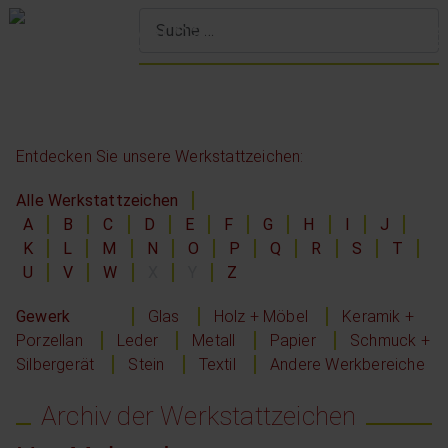
S
Entdecken Sie unsere Werkstattzeichen:
Alle Werkstattzeichen
A
B
C
D
E
F
G
H
I
J
K
L
M
N
O
P
Q
R
S
T
U
V
W
X
Y
Z
Gewerk
Glas
Holz + Möbel
Keramik +
Porzellan
Leder
Metall
Papier
Schmuck +
Silbergerät
Stein
Textil
Andere Werkbereiche
Archiv der Werkstattzeichen