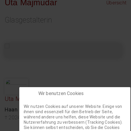
Uta Majmudar
Übersicht
Glasgestalterin
Wir benutzen Cookies
Uta Majmudar
Wir nutzen Cookies auf unserer Website. Einige von
Haan
ihnen sind essenziell für den Betrieb der Seite,
† 2024
während andere uns helfen, diese Website und die
Nutzererfahrung zu verbessern (Tracking Cookies).
Sie können selbst entscheiden, ob Sie die Cookies