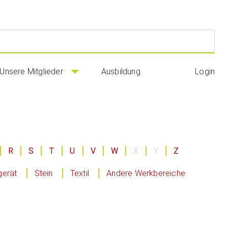
Suc
Unsere Mitglieder
Ausbildung
Login
R
S
T
U
V
W
X
Y
Z
gerät
Stein
Textil
Andere Werkbereiche