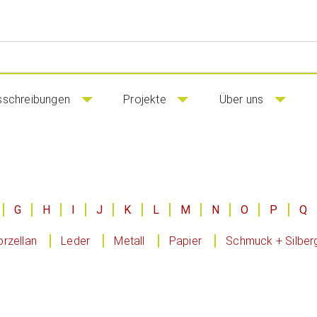
sschreibungen
Projekte
Über uns
G
H
I
J
K
L
M
N
O
P
Q
rzellan
Leder
Metall
Papier
Schmuck + Silber