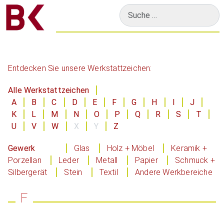
Suchen
Entdecken Sie unsere Werkstattzeichen:
Alle Werkstattzeichen
A
B
C
D
E
F
G
H
I
J
K
L
M
N
O
P
Q
R
S
T
U
V
W
X
Y
Z
Gewerk
Glas
Holz + Möbel
Keramik +
Porzellan
Leder
Metall
Papier
Schmuck +
Silbergerät
Stein
Textil
Andere Werkbereiche
F